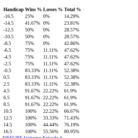
Handicap
Wins %
Losses %
Total %
-16.5
25
%
0
%
14.29
%
-14.5
41.67
%
0
%
23.81
%
-12.5
50
%
0
%
28.57
%
-10.5
50
%
0
%
28.57
%
-8.5
75
%
0
%
42.86
%
-6.5
75
%
11.11
%
47.62
%
-4.5
75
%
11.11
%
47.62
%
-2.5
75
%
11.11
%
47.62
%
-0.5
83.33
%
11.11
%
52.38
%
0.5
83.33
%
11.11
%
52.38
%
2.5
83.33
%
11.11
%
52.38
%
4.5
91.67
%
22.22
%
61.9
%
6.5
91.67
%
22.22
%
61.9
%
8.5
91.67
%
22.22
%
61.9
%
10.5
100
%
22.22
%
66.67
%
12.5
100
%
33.33
%
71.43
%
14.5
100
%
44.44
%
76.19
%
16.5
100
%
55.56
%
80.95
%
FISSURE Universe Episode 4