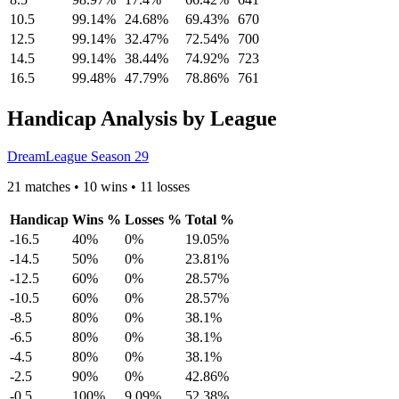
10.5
99.14
%
24.68
%
69.43
%
670
12.5
99.14
%
32.47
%
72.54
%
700
14.5
99.14
%
38.44
%
74.92
%
723
16.5
99.48
%
47.79
%
78.86
%
761
Handicap Analysis by League
DreamLeague Season 29
21
matches •
10
wins •
11
losses
Handicap
Wins %
Losses %
Total %
-16.5
40
%
0
%
19.05
%
-14.5
50
%
0
%
23.81
%
-12.5
60
%
0
%
28.57
%
-10.5
60
%
0
%
28.57
%
-8.5
80
%
0
%
38.1
%
-6.5
80
%
0
%
38.1
%
-4.5
80
%
0
%
38.1
%
-2.5
90
%
0
%
42.86
%
-0.5
100
%
9.09
%
52.38
%