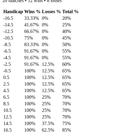
20
matches •
12
wins •
8
losses
Handicap
Wins %
Losses %
Total %
-16.5
33.33
%
0
%
20
%
-14.5
41.67
%
0
%
25
%
-12.5
66.67
%
0
%
40
%
-10.5
75
%
0
%
45
%
-8.5
83.33
%
0
%
50
%
-6.5
91.67
%
0
%
55
%
-4.5
91.67
%
0
%
55
%
-2.5
91.67
%
12.5
%
60
%
-0.5
100
%
12.5
%
65
%
0.5
100
%
12.5
%
65
%
2.5
100
%
12.5
%
65
%
4.5
100
%
12.5
%
65
%
6.5
100
%
25
%
70
%
8.5
100
%
25
%
70
%
10.5
100
%
25
%
70
%
12.5
100
%
25
%
70
%
14.5
100
%
37.5
%
75
%
16.5
100
%
62.5
%
85
%