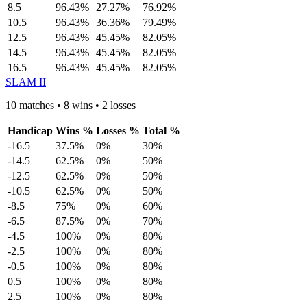
8.5
96.43
%
27.27
%
76.92
%
10.5
96.43
%
36.36
%
79.49
%
12.5
96.43
%
45.45
%
82.05
%
14.5
96.43
%
45.45
%
82.05
%
16.5
96.43
%
45.45
%
82.05
%
SLAM II
10
matches •
8
wins •
2
losses
Handicap
Wins %
Losses %
Total %
-16.5
37.5
%
0
%
30
%
-14.5
62.5
%
0
%
50
%
-12.5
62.5
%
0
%
50
%
-10.5
62.5
%
0
%
50
%
-8.5
75
%
0
%
60
%
-6.5
87.5
%
0
%
70
%
-4.5
100
%
0
%
80
%
-2.5
100
%
0
%
80
%
-0.5
100
%
0
%
80
%
0.5
100
%
0
%
80
%
2.5
100
%
0
%
80
%