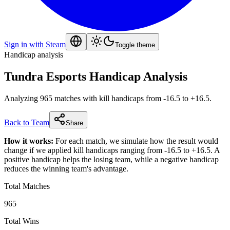
Sign in with Steam
Toggle theme
Handicap analysis
Tundra Esports Handicap Analysis
Analyzing 965 matches with kill handicaps from -16.5 to +16.5.
Back to Team
Share
How it works:
For each match, we simulate how the result would
change if we applied kill handicaps ranging from -16.5 to +16.5. A
positive handicap helps the losing team, while a negative handicap
reduces the winning team's advantage.
Total Matches
965
Total Wins