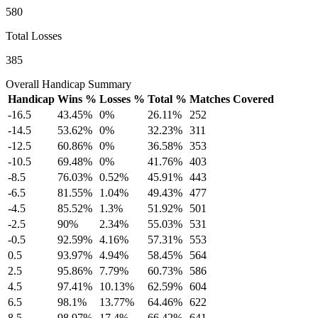
580
Total Losses
385
Overall Handicap Summary
Handicap
Wins %
Losses %
Total %
Matches Covered
-16.5
43.45
%
0
%
26.11
%
252
-14.5
53.62
%
0
%
32.23
%
311
-12.5
60.86
%
0
%
36.58
%
353
-10.5
69.48
%
0
%
41.76
%
403
-8.5
76.03
%
0.52
%
45.91
%
443
-6.5
81.55
%
1.04
%
49.43
%
477
-4.5
85.52
%
1.3
%
51.92
%
501
-2.5
90
%
2.34
%
55.03
%
531
-0.5
92.59
%
4.16
%
57.31
%
553
0.5
93.97
%
4.94
%
58.45
%
564
2.5
95.86
%
7.79
%
60.73
%
586
4.5
97.41
%
10.13
%
62.59
%
604
6.5
98.1
%
13.77
%
64.46
%
622
8.5
98.97
%
17.4
%
66.42
%
641