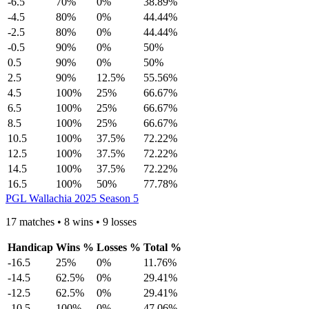
-6.5
70
%
0
%
38.89
%
-4.5
80
%
0
%
44.44
%
-2.5
80
%
0
%
44.44
%
-0.5
90
%
0
%
50
%
0.5
90
%
0
%
50
%
2.5
90
%
12.5
%
55.56
%
4.5
100
%
25
%
66.67
%
6.5
100
%
25
%
66.67
%
8.5
100
%
25
%
66.67
%
10.5
100
%
37.5
%
72.22
%
12.5
100
%
37.5
%
72.22
%
14.5
100
%
37.5
%
72.22
%
16.5
100
%
50
%
77.78
%
PGL Wallachia 2025 Season 5
17
matches •
8
wins •
9
losses
Handicap
Wins %
Losses %
Total %
-16.5
25
%
0
%
11.76
%
-14.5
62.5
%
0
%
29.41
%
-12.5
62.5
%
0
%
29.41
%
-10.5
100
%
0
%
47.06
%