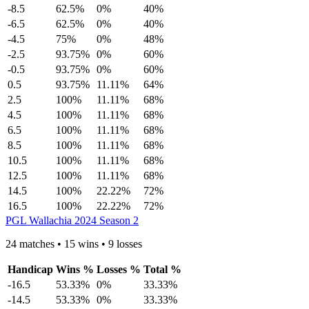
-8.5
62.5
%
0
%
40
%
-6.5
62.5
%
0
%
40
%
-4.5
75
%
0
%
48
%
-2.5
93.75
%
0
%
60
%
-0.5
93.75
%
0
%
60
%
0.5
93.75
%
11.11
%
64
%
2.5
100
%
11.11
%
68
%
4.5
100
%
11.11
%
68
%
6.5
100
%
11.11
%
68
%
8.5
100
%
11.11
%
68
%
10.5
100
%
11.11
%
68
%
12.5
100
%
11.11
%
68
%
14.5
100
%
22.22
%
72
%
16.5
100
%
22.22
%
72
%
PGL Wallachia 2024 Season 2
24
matches •
15
wins •
9
losses
Handicap
Wins %
Losses %
Total %
-16.5
53.33
%
0
%
33.33
%
-14.5
53.33
%
0
%
33.33
%