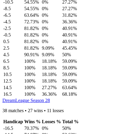
-10.5
54.55
%
0
%
27.27
%
-8.5
54.55
%
0
%
27.27
%
-6.5
63.64
%
0
%
31.82
%
-4.5
72.73
%
0
%
36.36
%
-2.5
81.82
%
0
%
40.91
%
-0.5
81.82
%
0
%
40.91
%
0.5
81.82
%
0
%
40.91
%
2.5
81.82
%
9.09
%
45.45
%
4.5
90.91
%
9.09
%
50
%
6.5
100
%
18.18
%
59.09
%
8.5
100
%
18.18
%
59.09
%
10.5
100
%
18.18
%
59.09
%
12.5
100
%
18.18
%
59.09
%
14.5
100
%
27.27
%
63.64
%
16.5
100
%
36.36
%
68.18
%
DreamLeague Season 28
38
matches •
27
wins •
11
losses
Handicap
Wins %
Losses %
Total %
-16.5
70.37
%
0
%
50
%