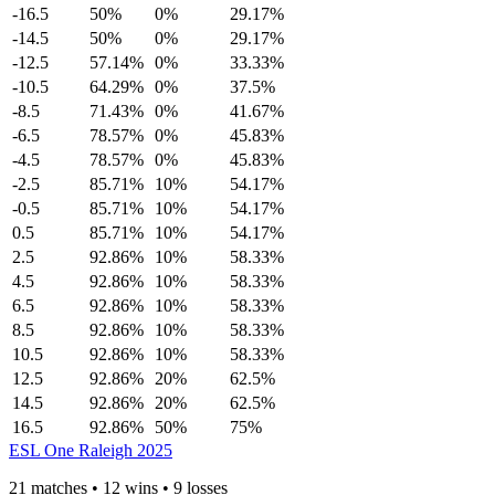
-16.5
50
%
0
%
29.17
%
-14.5
50
%
0
%
29.17
%
-12.5
57.14
%
0
%
33.33
%
-10.5
64.29
%
0
%
37.5
%
-8.5
71.43
%
0
%
41.67
%
-6.5
78.57
%
0
%
45.83
%
-4.5
78.57
%
0
%
45.83
%
-2.5
85.71
%
10
%
54.17
%
-0.5
85.71
%
10
%
54.17
%
0.5
85.71
%
10
%
54.17
%
2.5
92.86
%
10
%
58.33
%
4.5
92.86
%
10
%
58.33
%
6.5
92.86
%
10
%
58.33
%
8.5
92.86
%
10
%
58.33
%
10.5
92.86
%
10
%
58.33
%
12.5
92.86
%
20
%
62.5
%
14.5
92.86
%
20
%
62.5
%
16.5
92.86
%
50
%
75
%
ESL One Raleigh 2025
21
matches •
12
wins •
9
losses