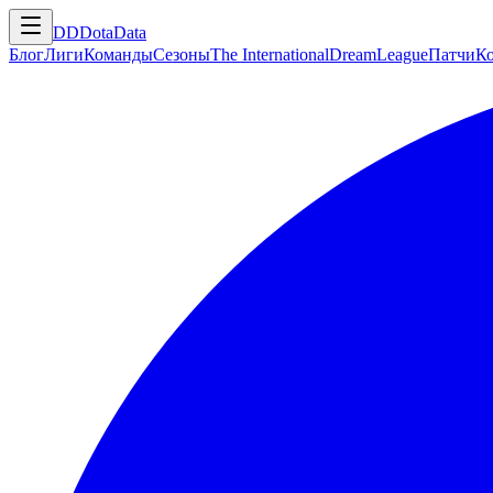
DD
DotaData
Блог
Лиги
Команды
Сезоны
The International
DreamLeague
Патчи
К