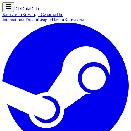
DD
DotaData
Блог
Лиги
Команды
Сезоны
The
International
DreamLeague
Патчи
Контакты