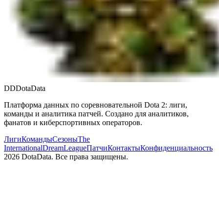
DD
DotaData
Платформа данных по соревновательной Dota 2: лиги,
команды и аналитика патчей. Создано для аналитиков,
фанатов и киберспортивных операторов.
Лиги
Команды
Сезоны
The
International
DreamLeague
Патчи
Контакты
Конфиденциальность
2026
DotaData. Все права защищены.